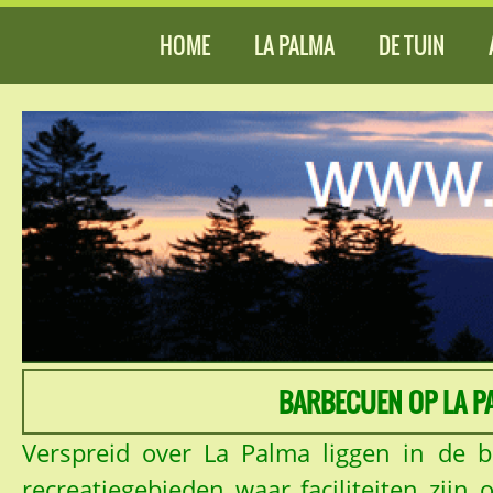
HOME
LA PALMA
DE TUIN
BARBECUEN OP LA PA
Verspreid over La Palma liggen in de 
recreatiegebieden waar faciliteiten zijn