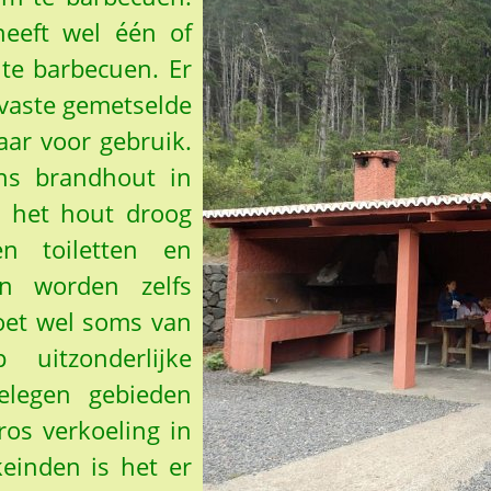
heeft wel één of
 te barbecuen. Er
 vaste gemetselde
aar voor gebruik.
ns brandhout in
t het hout droog
n toiletten en
n worden zelfs
oet wel soms van
uitzonderlijke
elegen gebieden
os verkoeling in
einden is het er