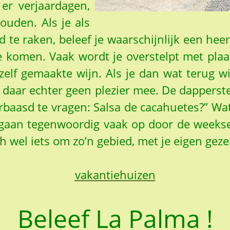
er verjaardagen,
ouden. Als je als
 te raken, beleef je waarschijnlijk een heer
te komen. Vaak wordt je overstelpt met plaat
 zelf gemaakte wijn. Als je dan wat terug w
 daar echter geen plezier mee. De dapperst
baasd te vragen: Salsa de cacahuetes?” Wat 
j gaan tegenwoordig vaak op door de weeks
wel iets om zo’n gebied, met je eigen gezel
vakantiehuizen
Beleef La Palma !