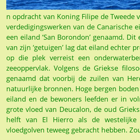
n opdracht van Koning Filipe de Tweede 
verdedigingswerken van de Canarische e
een eiland ‘San Borondon’ genaamd. Dit 
van zijn ‘getuigen’ lag dat eiland echter 
op die plek verreist een onderwaterb
zeeoppervlak. Volgens de Griekse filoso
genaamd dat voorbij de zuilen van Hercu
natuurlijke bronnen. Hoge bergen boden 
eiland en de bewoners leefden er in volm
grote vloed van Deucalon, de oud Griekse
helft van El Hierro als de westelij
vloedgolven teweeg gebracht hebben. Zou 