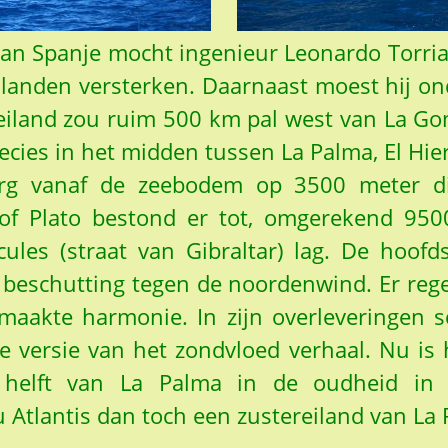
van Spanje mocht ingenieur Leonardo Torria
ilanden versterken. Daarnaast moest hij 
eiland zou ruim 500 km pal west van La G
precies in het midden tussen La Palma, El Hie
erg vanaf de zeebodem op 3500 meter di
of Plato bestond er tot, omgerekend 9500
les (straat van Gibraltar) lag. De hoofds
beschutting tegen de noordenwind. Er regee
aakte harmonie. In zijn overleveringen sch
 versie van het zondvloed verhaal. Nu is 
ke helft van La Palma in de oudheid in
Atlantis dan toch een zustereiland van La 