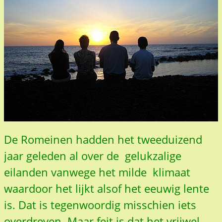
De Romeinen hadden het tweeduizend
jaar geleden al over
de
gelukzalige
eilanden vanwege het
milde
klimaat
waardoor het lijkt alsof
het
eeuwig lente
is.
Dat is tegenwoordig misschien iets
overdreven. Maar feit is dat
het vrijwel