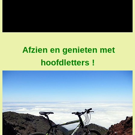
Afzien en genieten met
hoofdletters !