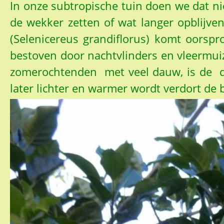
In onze subtropische tuin doen we dat nie
de wekker zetten of wat langer opblijv
(Selenicereus grandiflorus) komt oorspr
bestoven door nachtvlinders en vleermuize
zomerochtenden met veel dauw, is de de 
later lichter en warmer wordt verdort de b