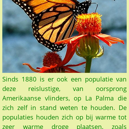
Sinds 1880 is er ook een populatie van
deze reislustige, van oorsprong
Amerikaanse vlinders, op La Palma die
zich zelf in stand weten te houden. De
populaties houden zich op bij warme tot
zeer warme droge plaatsen, zoals