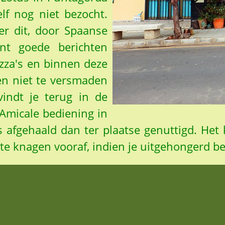
lf nog niet bezocht.
r dit, door Spaanse
ant goede berichten
za's en binnen deze
nen niet te versmaden
vindt je terug in de
 Amicale bediening in
s afgehaald dan ter plaatse genuttigd. Het 
te knagen vooraf, indien je uitgehongerd be