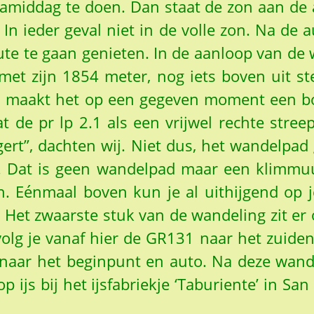
middag te doen. Dan staat de zon aan de 
n ieder geval niet in de volle zon. Na de a
e te gaan genieten. In de aanloop van de
met zijn 1854 meter, nog iets boven uit s
 maakt het op een gegeven moment een boch
at de pr lp 2.1 als een vrijwel rechte str
rt”, dachten wij. Niet dus, het wandelpad g
d. Dat is geen wandelpad maar een klimmuu
. Eénmaal boven kun je al uithijgend op 
Het zwaarste stuk van de wandeling zit er o
volg je vanaf hier de GR131 naar het zuiden
ug naar het beginpunt en auto. Na deze wan
 ijs bij het ijsfabriekje ‘Taburiente’ in S