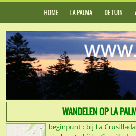
HOME
LA PALMA
DE TUIN
WANDELEN OP LA PALM
beginpunt : bij La Crusillad