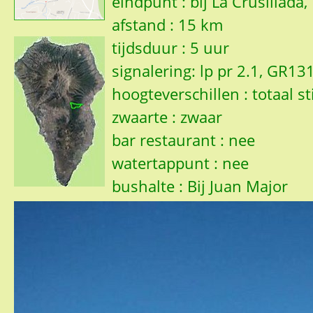
eindpunt : bij La Crusillada
afstand : 15 km
tijdsduur : 5 uur
signalering: lp pr 2.1, GR131
hoogteverschillen : totaal s
zwaarte : zwaar
bar restaurant : nee
watertappunt : nee
bushalte : Bij Juan Major