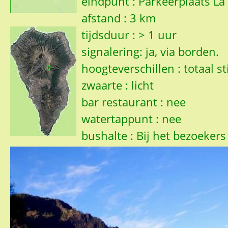
eindpunt : Parkeerplaats L
afstand : 3 km
tijdsduur : > 1 uur
signalering: ja, via borden.
hoogteverschillen : totaal s
zwaarte : licht
bar restaurant : nee
watertappunt : nee
bushalte : Bij het bezoekers