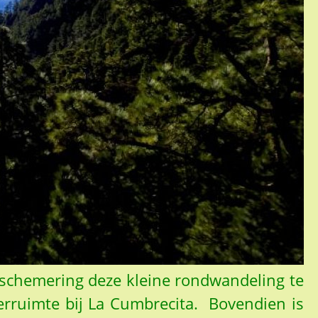
dschemering deze kleine rondwandeling te
erruimte bij La Cumbrecita. Bovendien is