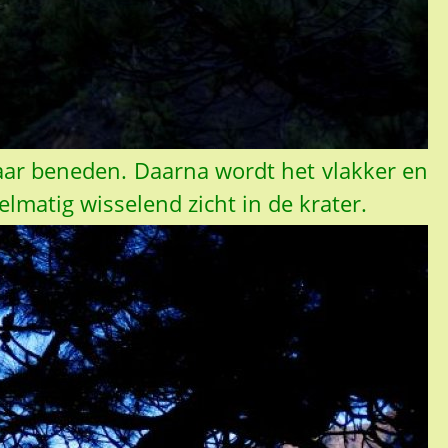
 naar beneden. Daarna wordt het vlakker en
lmatig wisselend zicht in de krater.