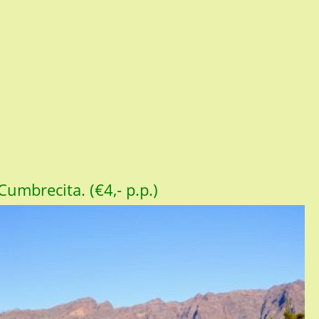
Cumbrecita. (€4,- p.p.)