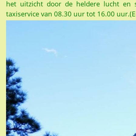
het uitzicht door de heldere lucht en
taxiservice van 08.30 uur tot 16.00 uur.(En