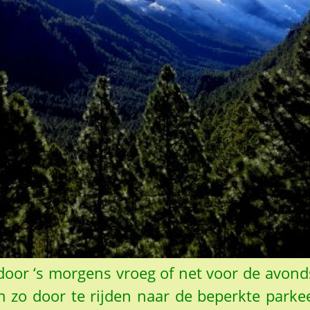
 door ‘s morgens vroeg of net voor de avon
zo door te rijden naar de beperkte parke