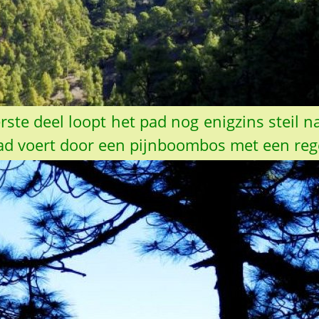
erste deel loopt het pad nog enigzins steil
pad voert door een pijnboombos met een rege