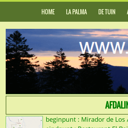
HOME
LA PALMA
DE TUIN
AFDALI
beginpunt : Mirador de Los