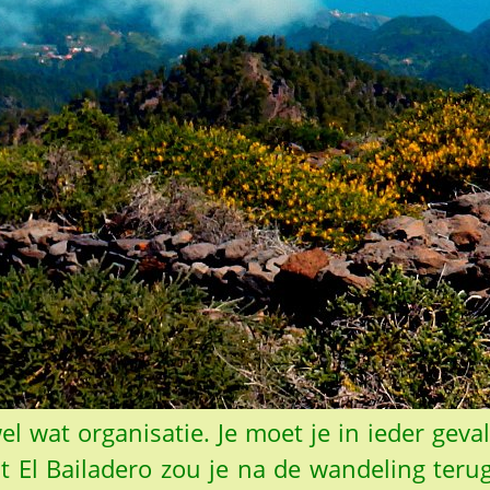
wel wat organisatie. Je moet je in ieder g
 El Bailadero zou je na de wandeling ter