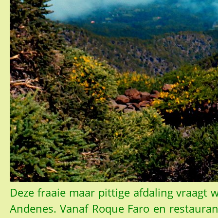
Deze fraaie maar pittige afdaling vraagt 
Andenes. Vanaf Roque Faro en restaurant