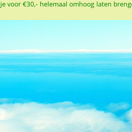
e je voor €30,- helemaal omhoog laten brenge