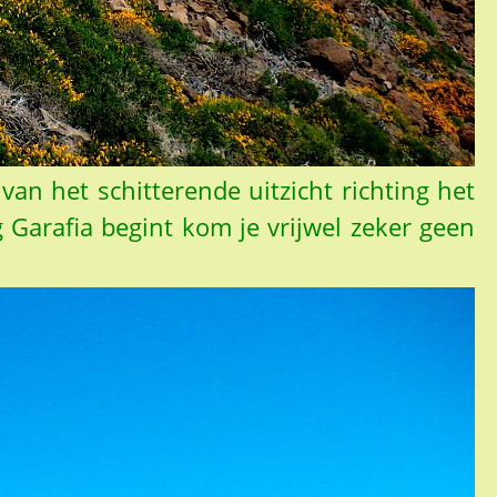
van het schitterende uitzicht richting het
 Garafia begint kom je vrijwel zeker geen