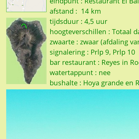
eindpunt : Restaurant El Ba
afstand : 14 km
tijdsduur : 4,5 uur
hoogteverschillen : Totaal 
zwaarte : zwaar (afdaling v
signalering : Prlp 9, Prlp 10
bar restaurant : Reyes in R
watertappunt : nee
bushalte : Hoya grande en R